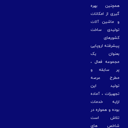
مچنین بهره
یری از امکانات
 ماشین آلات
ولیدی ساخت
شورهای
یشرفته اروپایی
عنوان یک
جموعه فعال ،
ر سابقه و
طرح عرصه
ولید این
جهیزات ، آماده
رایه خدمات
وده و همواره در
لاش است
اخص های