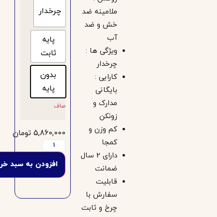
چرخدار
ملامینه ضد
خش و ضد
آب
پایه
ویژگی ها :
ثابت
چرخدار
بدون
کارایی :
پایه
بایگانی
مدارک و
صاف
زونکن
کم وزن و
5,860,000
تومان
کمجا
دارای 2 سال
افزودن به سبد خرید
ضمانت
قابلیت
سفارش با
چرخ و ثابت