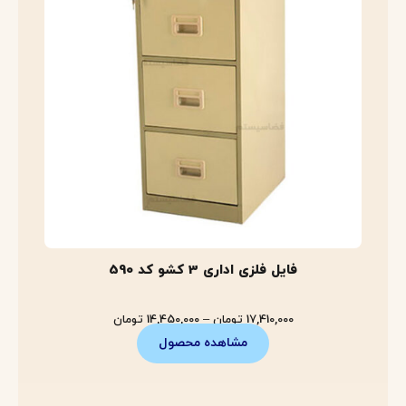
فایل فلزی اداری 3 کشو کد 590
17,410,000
تومان
–
14,450,000
تومان
مشاهده محصول