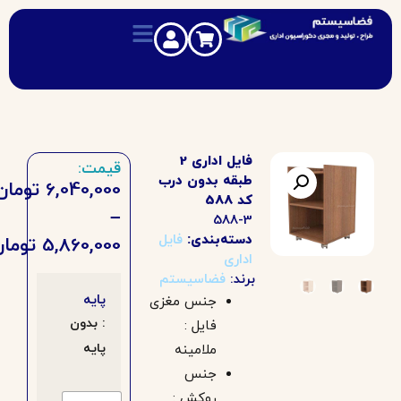
فایل اداری 2
قیمت:
طبقه بدون درب
6,040,000
تومان
کد 588
–
588-3
دسته‌بندی:
فایل
5,860,000
تومان
اداری
برند:
فضاسیستم
پایه
جنس مغزی
: بدون
فایل :
پایه
ملامینه
جنس
روکش :