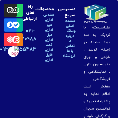
راه
دسترسی
محصولات
های
سریع
صندلی
ارتباطی
اداری
صفحه
میز
اصلی
ضاسیستم با
اداری
021-
وبلاگ
مبل
زدیک به سه
درباره
44270988
اداری
ما
هه سابقه در
کمد
تماس
09334455483
مینه تولید ،
اداری
با ما
فایل
فروشگاه
راحی و اجرای
اداری
کوراسیون اداری
 نمایشگاهی و
روشگاهی
فتخر است
علام نماید به
شتوانه تجربه و
وانمندی مدیران
 کارکنان خود و