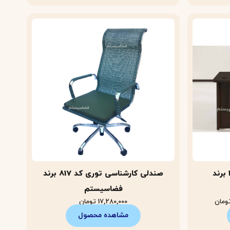
میز کارمندی ال دار کد 130 برند
صندلی کارشناسی توری کد 817 برند
فضاسیستم
ومان
17,280,000
تومان
مشاهده محصول