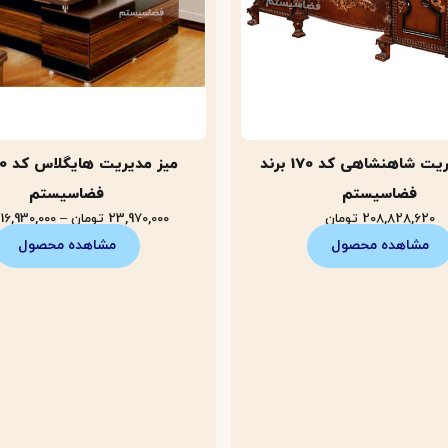
میز مدیریت شاهنشاهی کد 170 برند
فضاسیستم
فضاسیستم
208,828,620
تومان
23,970,000
تومان
–
16,930,000
مشاهده محصول
مشاهده محصول