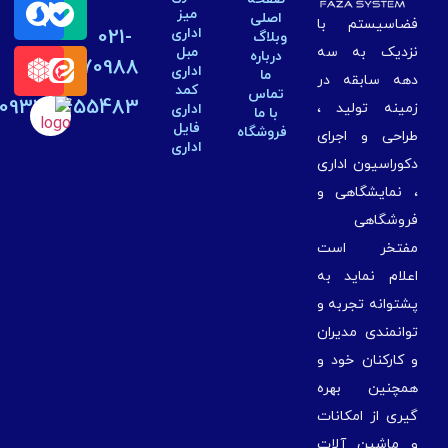
میز
اصلی
ضاسیستم با
اداری
021-
وبلاگ
مبل
زدیک به سه
درباره
44270988
اداری
ما
هه سابقه در
کمد
تماس
09334455483
مینه تولید ،
اداری
با ما
فایل
فروشگاه
راحی و اجرای
اداری
کوراسیون اداری
 نمایشگاهی و
روشگاهی
فتخر است
علام نماید به
شتوانه تجربه و
وانمندی مدیران
 کارکنان خود و
مچنین بهره
یری از امکانات
 ماشین آلات