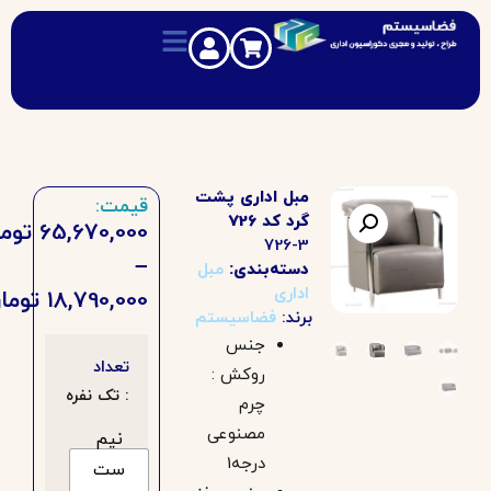
مبل اداری پشت
قیمت:
گرد کد 726
65,670,000
تومان
726-3
–
دسته‌بندی:
مبل
اداری
18,790,000
تومان
برند:
فضاسیستم
جنس
تعداد
روکش :
: تک نفره
چرم
مصنوعی
نیم
درجه1
ست