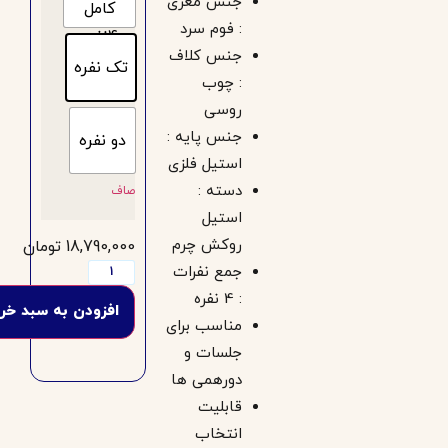
جنس مغزی
کامل
: فوم سرد
4نفره
جنس کلاف
تک نفره
: چوب
روسی
جنس پایه :
دو نفره
استیل فلزی
دسته :
صاف
استیل
روکش چرم
18,790,000
تومان
جمع نفرات
: 4 نفره
افزودن به سبد خرید
مناسب برای
جلسات و
دورهمی ها
قابلیت
انتخاب