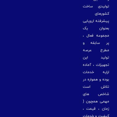
ولیدی ساخت
شورهای
یشرفته اروپایی
عنوان یک
جموعه فعال ،
ر سابقه و
طرح عرصه
ولید این
جهیزات ، آماده
رایه خدمات
وده و همواره در
لاش است
اخص های
همی همچون (
مان ، قیمت ،
یفیت و خدمات