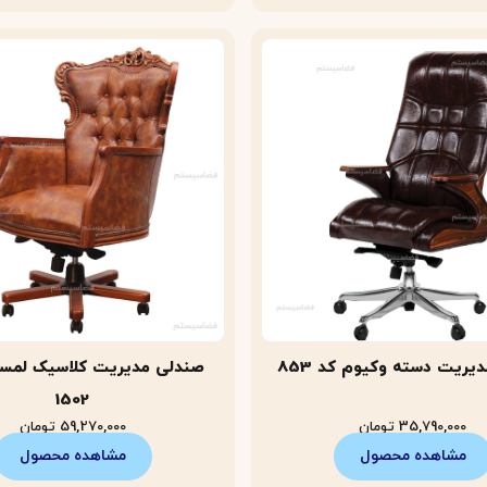
یریت دسته وکیوم کد 853
صندلی مدیریت کلاسیک لمسه
1502
35,790,000
تومان
59,270,000
تومان
مشاهده محصول
مشاهده محصول