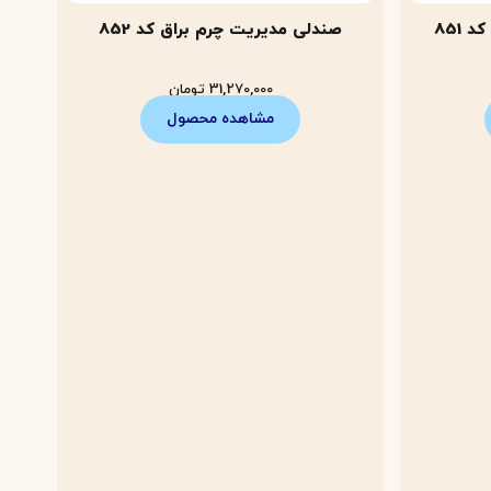
851
صندلی مدیریت چرم براق کد 852
31,270,000
تومان
مشاهده محصول