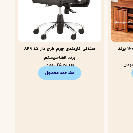
میز مدیریتی طرح چوب کد 143 برند
صندلی کارمندی چرم طرح دار کد 829
برند فضاسیستم
ومان
25,180,000
تومان
مشاهده محصول