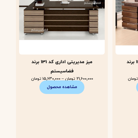
میز کارشناسی مدرن کد 126 برند
میز مدیریتی اداری کد 131 برند
فضاسیستم
تومان
21,600,000
تومان
–
15,630,000
تومان
مشاهده محصول