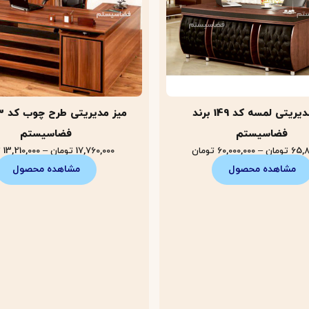
میز مدیریتی لمسه کد 149 برند
فضاسیستم
فضاسیستم
65,8
تومان
–
60,000,000
تومان
17,760,000
تومان
–
13,210,000
ت
مشاهده محصول
مشاهده محصول