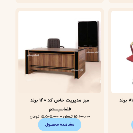
صندلی مدیریتی مدرن کد 816 برند
میز مدیریت خاص کد 140 برند
فضاسیستم
15,900,000
تومان
–
15,505,000
تومان
مشاهده محصول