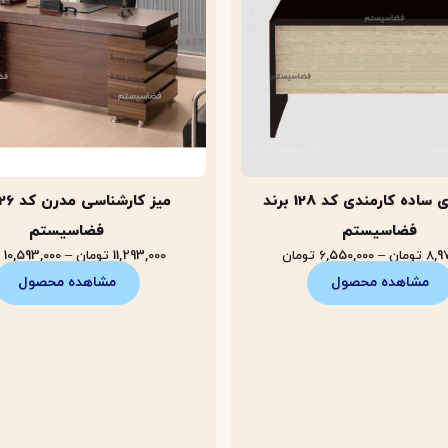
میز اداری ساده کارمندی کد 128 برند
فضاسیستم
فضاسیستم
8,9
تومان
–
6,550,000
تومان
11,293,000
تومان
–
10,593,000
مشاهده محصول
مشاهده محصول